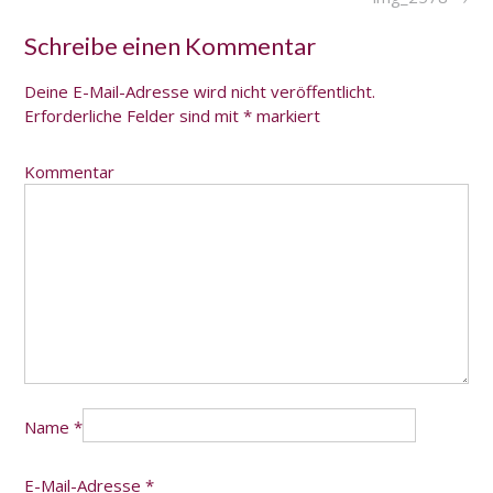
P
o
Schreibe einen Kommentar
s
Deine E-Mail-Adresse wird nicht veröffentlicht.
t
Erforderliche Felder sind mit
*
markiert
n
a
Kommentar
v
i
g
a
t
i
o
Name
*
n
E-Mail-Adresse
*